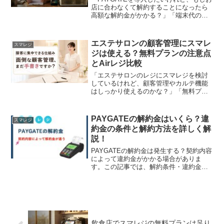
店に合わなくて解約することになったら
高額な解約金がかかる？」「端末代の残
債や、キャンペーンの違約金が後から請
求されないか心配……」キャッシュレス
決済を新しく導入する際、解約時の費用
エステサロンの顧客管理にスマレ
スマレジ
リスクが気になって...
ジは使える？無料プランの注意点
とAirレジ比較
「エステサロンのレジにスマレジを検討
しているけれど、顧客管理やカルテ機能
はしっかり使えるのかな？」「無料プラ
ンでもお客様の情報を管理できる？」毎
日たくさんのお客様と向き合うエステサ
ロンにとって、レジ機能だけでなく「顧
PAYGATEの解約金はいくら？違
スマレジ
客管理がどれくらい使いや...
約金の条件と解約方法を詳しく解
説！
PAYGATEの解約金は発生する？契約内容
によって違約金がかかる場合がありま
す。この記事では、解約条件・違約金の
計算方法・解約手順を詳しく解説！契約
前に知っておくべきポイントも紹介しま
す。
飲食店でスマレジの無料プランは足り