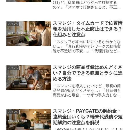
けれど、従業員はどうやって打刻する
の？」「スマホで打刻させると、不正打
刻されないか心配……」勤怠管理システ
ムを選ぶ際、毎日のように使う打刻方法
の使いやすさや不正防止の仕組みは、店
スマレジ・タイムカードで位置情
スマレジ
舗オーナーにとって非常に重...
報を活用した不正防止はできる？
仕組みと注意点
「スタッフが本当に店にいるか分からな
い…」「直行直帰やテレワークの勤務実
態が不透明で不安…」「代理打刻などの
不正を防げるタイムカードを探してい
る」店舗や会社を運営していると、勤怠
管理の正確性についてこのような悩みを
スマレジの商品登録はめんどくさ
スマレジ
抱えることは多いですよね。...
い？自分でできる範囲とラクに進
める方法
「スマレジを導入したいけど、最初の商
品登録がめんどくさそう…」「何百個も
商品がある場合、一つずつ手入力しない
といけないの？」新しいレジを導入する
際、最初の壁になるのが「商品登録」で
すよね。日々の業務が忙しい中で、細か
スマレジ・PAYGATEの解約金・
スマレジ
い設定作業に時間を取られ...
違約金はいくら？端末代残債や短
期解約の注意点を解説
「PAYGATEを導入したいけれど、もしお