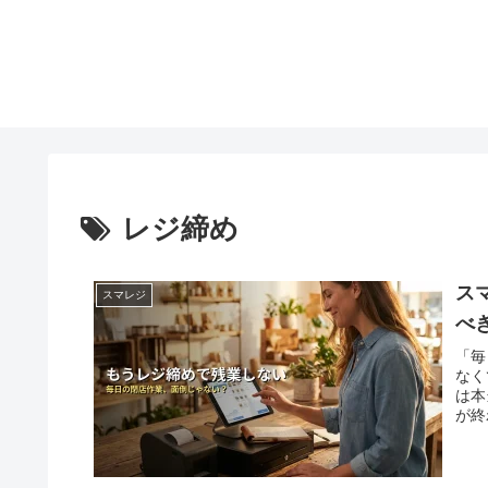
レジ締め
ス
スマレジ
べ
「毎
なく
は本
が終