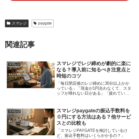
スマレジ
paygate
関連記事
スマレジでレジ締めが劇的に楽に
スマレジ
なる？導入前に知るべき注意点と
時短のコツ
「毎日閉店後のレジ締めに30分以上かか
っている」「現金が1円合わなくて、スタ
ッフが帰れない日がある」「疲れている
ときの現金計算は本当にストレス……」
毎日の店舗運営、本当にお疲れ様です。
営業が終わった後のレジ締め作業は、体
スマレジpaygateの振込手数料を
スマレジ
力的にも精神的にも負...
０円にする方法はある？他サービ
スとの比較も
「スマレジPAYGATEを検討しているけ
ど、振込手数料はいくらかかるの？」