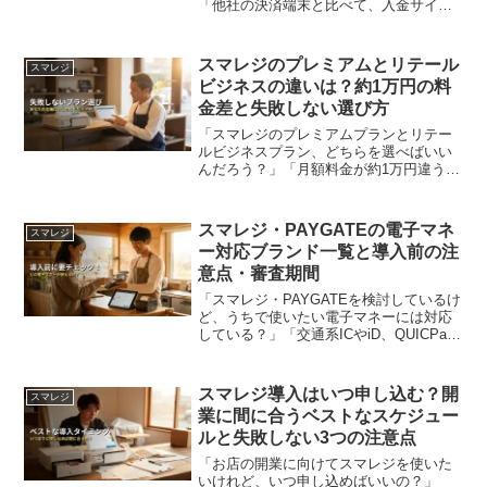
「他社の決済端末と比べて、入金サイク
ルや手数料で損をしないか不安……」キ
ャッシュレス決済を導入する際、決済手
数料ばかりに目が行きがちですが、「振
スマレジのプレミアムとリテール
スマレジ
込手数料」と「入金サイ...
ビジネスの違いは？約1万円の料
金差と失敗しない選び方
「スマレジのプレミアムプランとリテー
ルビジネスプラン、どちらを選べばいい
んだろう？」「月額料金が約1万円違うけ
れど、うちの店にはどちらが必要？」小
売店やアパレル、雑貨店などのオーナー
様で、スマレジのプラン選びに迷ってい
スマレジ・PAYGATEの電子マネ
スマレジ
る方は少なくありません...
ー対応ブランド一覧と導入前の注
意点・審査期間
「スマレジ・PAYGATEを検討しているけ
ど、うちで使いたい電子マネーには対応
している？」「交通系ICやiD、QUICPay
は問題なく使える？」キャッシュレス決
済を導入する際、クレジットカードだけ
でなく、サクッと支払える電子マネーへ
スマレジ導入はいつ申し込む？開
スマレジ
の対応は...
業に間に合うベストなスケジュー
ルと失敗しない3つの注意点
「お店の開業に向けてスマレジを使いた
いけれど、いつ申し込めばいいの？」