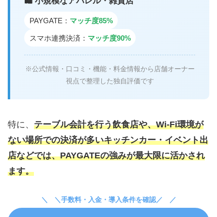
🛍️ 小規模なアパレル・雑貨店
PAYGATE：
マッチ度85%
スマホ連携決済：
マッチ度90%
※公式情報・口コミ・機能・料金情報から店舗オーナー
視点で整理した独自評価です
特に、
テーブル会計を行う飲食店や、Wi-Fi環境が
ない場所での決済が多いキッチンカー・イベント出
店などでは、PAYGATEの強みが最大限に活かされ
ます。
＼手数料・入金・導入条件を確認／