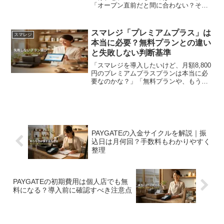
「オープン直前だと間に合わない？それ
とも早すぎると無駄に料金がかかる？」
店舗のオープン準備で忙しい中、レジや
決済端末の手配をいつ進めるべきか迷う
スマレジ「プレミアムプラス」は
スマレジ
オーナーは非常に多いです。...
本当に必要？無料プランとの違い
と失敗しない判断基準
「スマレジを導入したいけど、月額8,800
円のプレミアムプラスプランは本当に必
要なのかな？」「無料プランや、もう少
し安いプランではダメなんだろう
か……」レジの導入や入れ替えを検討す
る際、毎月の固定費となるプラン選びで
迷う店舗オーナーは非常に...
PAYGATEの入金サイクルを解説｜振
込日は月何回？手数料もわかりやすく
整理
PAYGATEの初期費用は個人店でも無
料になる？導入前に確認すべき注意点